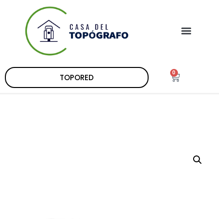
0
TOPORED