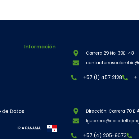
Información
Carrera 29 No. 39B-48 -
contactenoscolombia@
+57 (1) 457 2128
+
o de Datos
Dirección: Carrera 70 B
lguerrero@casadeltopo
IR A PANAMÁ
+57 (4) 205-9673