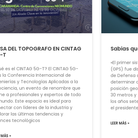
SA DEL TOPOGRAFO EN CINTAG
Sabias q
-T
«El primer s
é es el CINTAG 5G-T? El CINTAG 5G-
(GPS) fue d
s la Conferencia Internacional de
de Defensa d
enierías y Tecnologías Aplicadas a la
determinar 
ciencia, un evento de renombre que
posición geo
ne a profesionales y expertos de todo
30 metros y 
mundo. Este espacio es ideal para
los años set
ectar con líderes de la industria y
el presidente
lorar las últimas tendencias y
nces tecnológicos
LEER MÁS »
 MÁS »