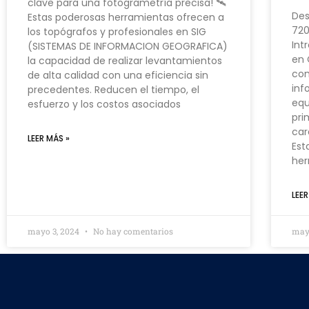
clave para una fotogrametría precisa! 🛰️
Des
Estas poderosas herramientas ofrecen a
720
los topógrafos y profesionales en SIG
Int
(SISTEMAS DE INFORMACION GEOGRAFICA)
en 
la capacidad de realizar levantamientos
co
de alta calidad con una eficiencia sin
inf
precedentes. Reducen el tiempo, el
equ
esfuerzo y los costos asociados
pri
car
LEER MÁS »
Est
her
LEER
mayo 3, 2024
No hay comentarios
may