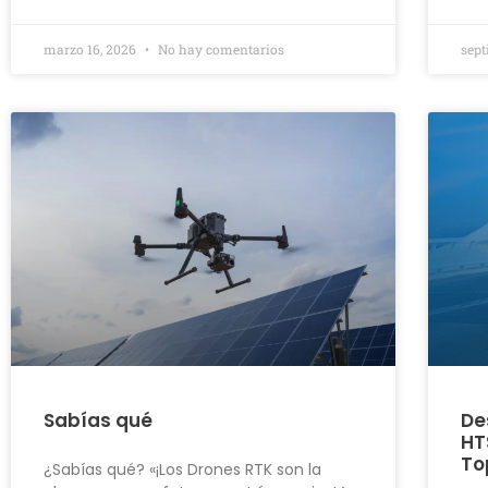
marzo 16, 2026
No hay comentarios
sept
Sabías qué
De
HT
To
¿Sabías qué? «¡Los Drones RTK son la