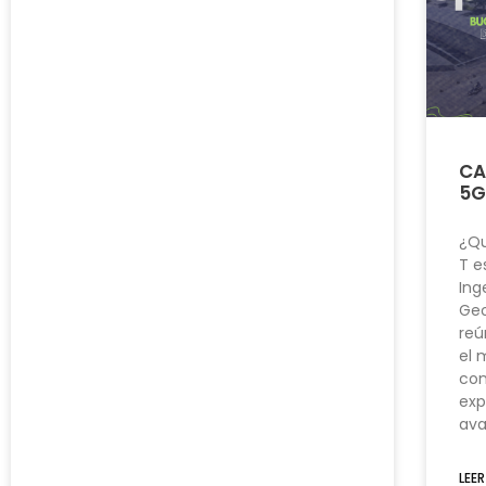
CA
5G
¿Qu
T e
Ing
Geo
reú
el 
con
exp
ava
LEER