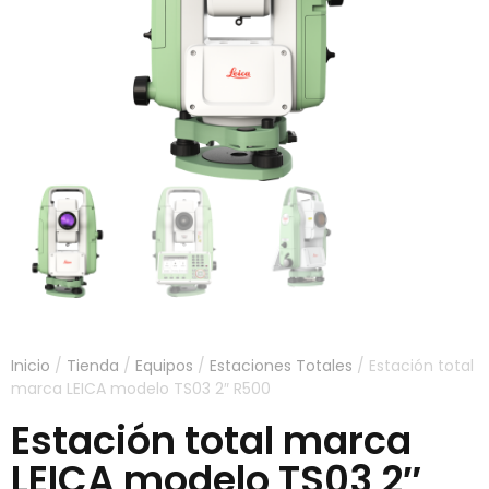
Inicio
/
Tienda
/
Equipos
/
Estaciones Totales
/ Estación total
marca LEICA modelo TS03 2″ R500
Estación total marca
LEICA modelo TS03 2″