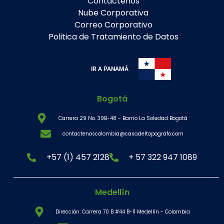
Contáctenos
Nube Corporativa
Correo Corporativo
Politica de Tratamiento de Datos
IR A PANAMÁ
Bogotá
Carrera 29 No. 39B-48 - Barrio La Soledad Bogotá
contactenoscolombia@casadeltopografo.com
+57 (1) 457 2128
+ 57 322 947 1089
Medellín
Dirección: Carrera 70 B #44 B-11 Medellín - Colombia