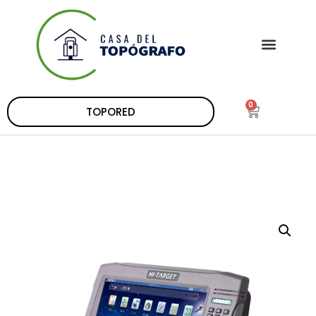
0
TOPORED