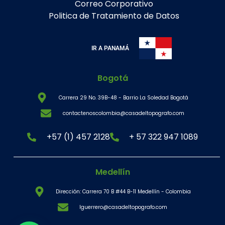
Correo Corporativo
Politica de Tratamiento de Datos
IR A PANAMÁ
Bogotá
Carrera 29 No. 39B-48 - Barrio La Soledad Bogotá
contactenoscolombia@casadeltopografo.com
+57 (1) 457 2128
+ 57 322 947 1089
Medellín
Dirección: Carrera 70 B #44 B-11 Medellín - Colombia
lguerrero@casadeltopografo.com