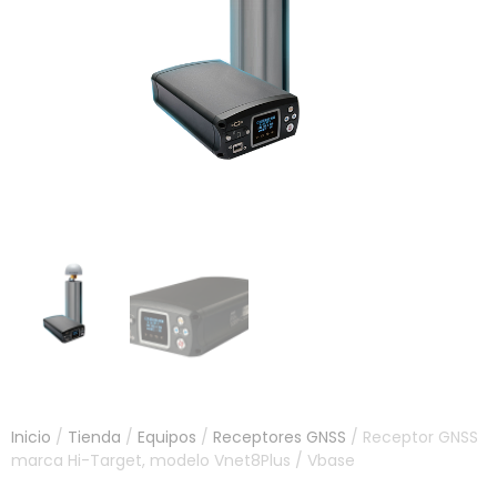
Inicio
/
Tienda
/
Equipos
/
Receptores GNSS
/ Receptor GNSS
marca Hi-Target, modelo Vnet8Plus / Vbase