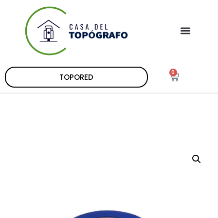
0
TOPORED