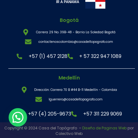
IR A PANAMÁ
Bogotá
Carrera 29 No. 39B-48 - Barrio La Soledad Bogotá
contactenoscolombia@casadeltopografo.com
+57 (1) 457 2128
+ 57 322 947 1089
Medellín
Dirección: Carrera 70 B #44 B-11 Medellín - Colombia
lguerrero@casadeltopografo.com
+57 (4) 205-9673
+57 311 229 9069
Copyright © 2024 Casa del Topógrafo –
Diseño de Paginas Web
por
Colectivo Web