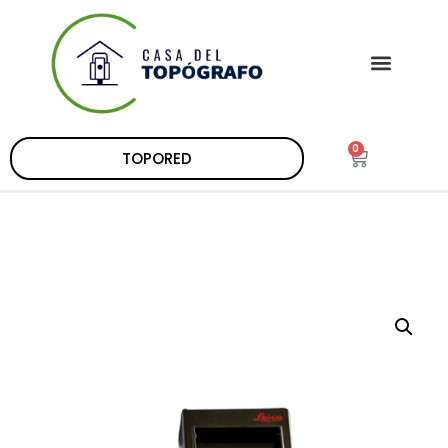
0
TOPORED