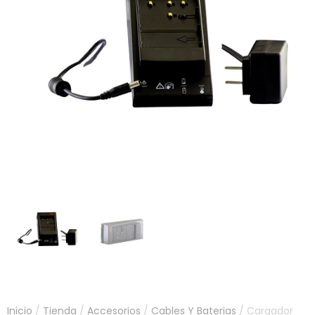
Inicio
/
Tienda
/
Accesorios
/
Cables Y Baterias
/ Cargador