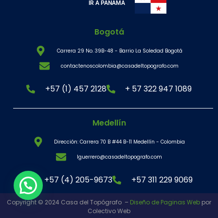
IR A PANAMÁ
Bogotá
Carrera 29 No. 39B-48 - Barrio La Soledad Bogotá
contactenoscolombia@casadeltopografo.com
+57 (1) 457 2128
+ 57 322 947 1089
Medellín
Dirección: Carrera 70 B #44 B-11 Medellín - Colombia
lguerrero@casadeltopografo.com
+57 (4) 205-9673
+57 311 229 9069
Copyright © 2024 Casa del Topógrafo –
Diseño de Paginas Web
por
Colectivo Web