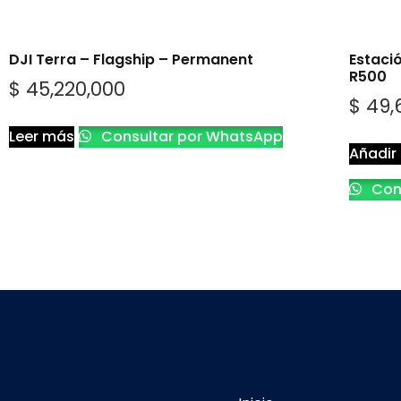
DJI Terra – Flagship – Permanent
Estaci
R500
$
45,220,000
$
49,
Leer más
Consultar por WhatsApp
Añadir 
Con