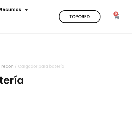
Recursos
0
TOPORED
a recon
/ Cargador para batería
tería