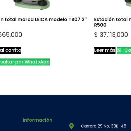
ón total marca LEICA modelo TS07 2″
Estación total
R500
665,000
$
37,113,000
al carrito
Leer más
Co
sultar por WhatsApp
Información
Carrera 29 No. 39B-48 -