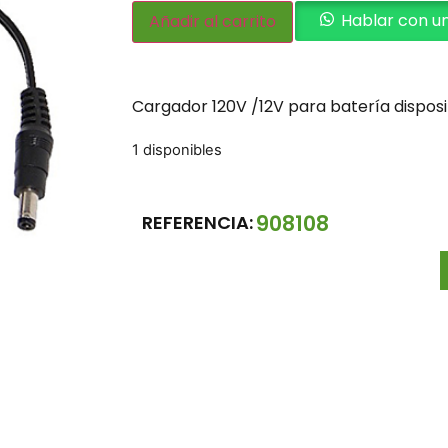
Hablar con u
Añadir al carrito
Cargador 120V /12V para batería dispos
1 disponibles
908108
REFERENCIA: