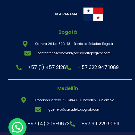
IR A PANAMÁ
Bogotá
Carrera 29 No. 39B-48 - Barrio La Soledad Bogotá
contactenoscolombia@casadeltopografo.com
+57 (1) 457 2128
+ 57 322 947 1089
Medellín
Dirección: Carrera 70 B #44 B-11 Medellín - Colombia
lguerrero@casadeltopografo.com
+57 (4) 205-9673
+57 311 229 9069