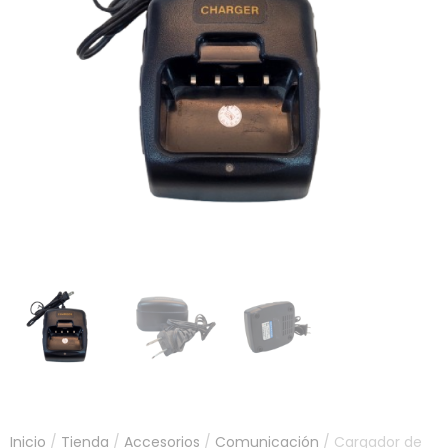
Inicio
/
Tienda
/
Accesorios
/
Comunicación
/ Cargador de