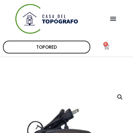
0
TOPORED