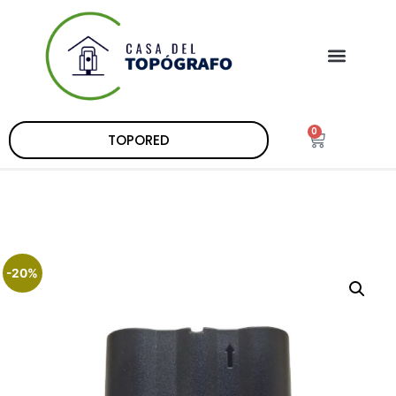
0
TOPORED
-20%