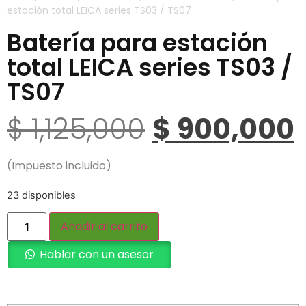
estación total LEICA series TS03 / TS07
Batería para estación
total LEICA series TS03 /
TS07
$
1,125,000
$
900,000
(Impuesto incluido)
23 disponibles
Añadir al carrito
Hablar con un asesor