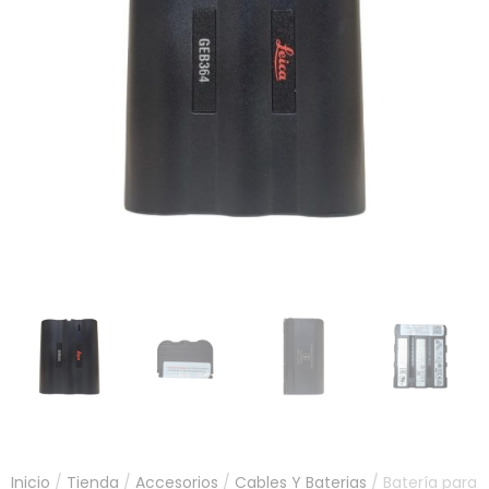
Inicio
/
Tienda
/
Accesorios
/
Cables Y Baterias
/ Batería para