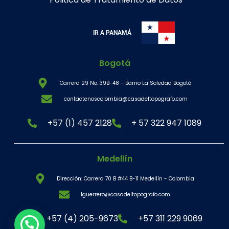
IR A PANAMÁ
Bogotá
Carrera 29 No. 39B-48 - Barrio La Soledad Bogotá
contactenoscolombia@casadeltopografo.com
+57 (1) 457 2128
+ 57 322 947 1089
Medellín
Dirección: Carrera 70 B #44 B-11 Medellín - Colombia
lguerrero@casadeltopografo.com
+57 (4) 205-9673
+57 311 229 9069