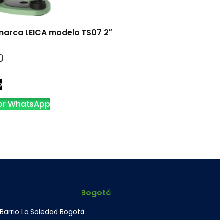
 marca LEICA modelo TS07 2″
0
o
or WhatsApp
Bogotá
 Barrio La Soledad Bogotá