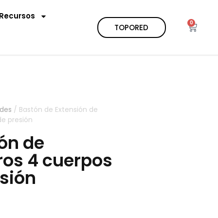
Recursos
0
TOPORED
odes
/ Bastón de Extensión de
e presión
ón de
ros 4 cuerpos
sión