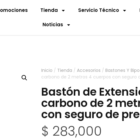
romociones
Tienda
Servicio Técnico
Noticias
Inicio
/
Tienda
/
Accesorios
/
Bastones Y Bip
carbono de 2 metros 4 cuerpos con seguro d
Bastón de Extensi
carbono de 2 met
con seguro de pre
$
283,000