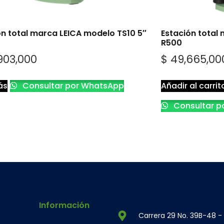
ón total marca LEICA modelo TS10 5″
Estación total
R500
903,000
$
49,665,00
ás
Consultar por WhatsApp
Añadir al carrit
Consultar p
Información
Carrera 29 No. 39B-48 -