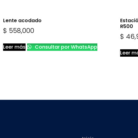
Lente acodado
Estaci
R500
$
558,000
$
46,
Leer más
Consultar por WhatsApp
Leer m